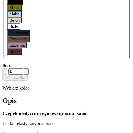
Onyks
Khaki
Niebo
Beton
Biały
Granatowy
Czekolada
Lawenda
Bordo
Ilość
Do koszyka
Wybierz kolor
Opis
Czepek medyczny regulowany sznurkami.
Lekki i elastyczny materiał.