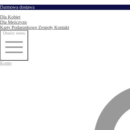
Przejdź
Darmowa dostawa
Strona główna
do
Dla Kobiet
treści
Dla Mężczyzn
Karty Podarunkowe
Zespoły
Kontakt
Otwórz menu
Konto