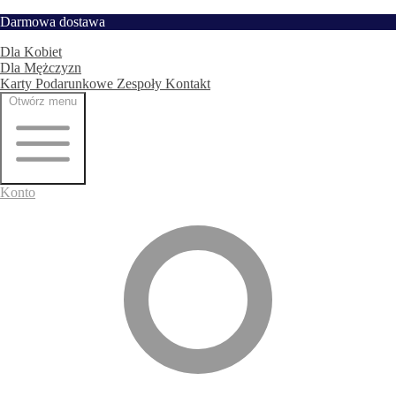
Przejdź
Darmowa dostawa
Strona główna
do
Dla Kobiet
treści
Dla Mężczyzn
Karty Podarunkowe
Zespoły
Kontakt
Otwórz menu
Konto