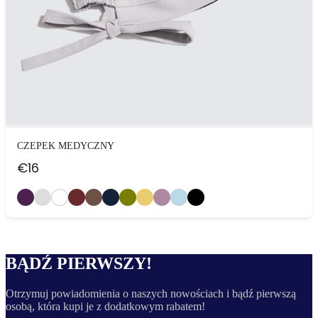
CZEPEK MEDYCZNY
€
16
BĄDŹ PIERWSZY!
Otrzymuj powiadomienia o naszych nowościach i bądź pierwszą
osobą, która kupi je z dodatkowym rabatem!