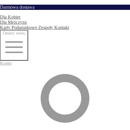
Przejdź
Darmowa dostawa
Strona główna
do
Dla Kobiet
treści
Dla Mężczyzn
Karty Podarunkowe
Zespoły
Kontakt
Otwórz menu
Konto