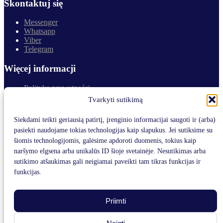
Skontaktuj się
Messenger
Whatsapp
Viber
Telegram
Więcej informacji
Polityka prywatności
Zwroty i gwarancja
Tvarkyti sutikimą
Zakupy i dostawa
Siekdami teikti geriausią patirtį, įrenginio informacijai saugoti ir (arba)
Kontakt
pasiekti naudojame tokias technologijas kaip slapukus. Jei sutiksime su
šiomis technologijomis, galėsime apdoroti duomenis, tokius kaip
Telefon:
naršymo elgsena arba unikalūs ID šioje svetainėje. Nesutikimas arba
+370 (655) 59 394
sutikimo atšaukimas gali neigiamai paveikti tam tikras funkcijas ir
E-mail:
funkcijas.
info@medaksa.lt
Adres:
Priimti
S. Žukausko g. 26,
Vilnius 08239