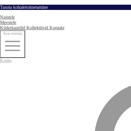
Hüppa
Tasuta kohaletoimetamine
Avaleht
sisu
Naistele
juurde
Meestele
Kinkekaardid
Kollektiivid
Kontakt
Ava menüü
Konto