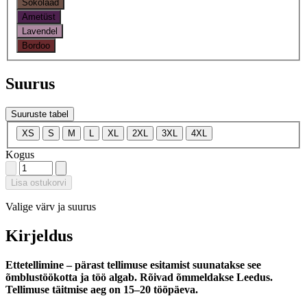
Šokolaad
Ametüst
Lavendel
Bordoo
Suurus
Suuruste tabel
XS
S
M
L
XL
2XL
3XL
4XL
Kogus
Lisa ostukorvi
Valige värv ja suurus
Kirjeldus
Ettetellimine – pärast tellimuse esitamist suunatakse see
õmblustöökotta ja töö algab. Rõivad õmmeldakse Leedus.
Tellimuse täitmise aeg on 15–20 tööpäeva.