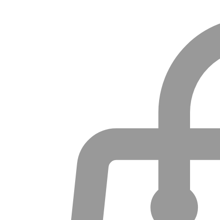
Meditsiinirõivad Naistele