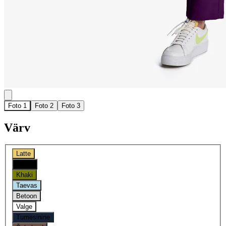
Foto 1
Foto 2
Foto 3
Värv
Latte
Oniks
Khaki
Taevas
Betoon
Valge
Tumesinine