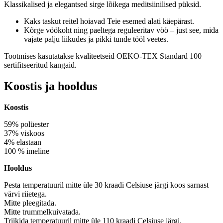
Klassikalised ja elegantsed sirge lõikega meditsiinilised püksid.
Kaks taskut reitel hoiavad Teie esemed alati käepärast.
Kõrge vöökoht ning paeltega reguleeritav vöö – just see, mida
vajate palju liikudes ja pikki tunde tööl veetes.
Tootmises kasutatakse kvaliteetseid OEKO-TEX Standard 100
sertifitseeritud kangaid.
Koostis ja hooldus
Koostis
59% polüester
37% viskoos
4% elastaan
100 % imeline
Hooldus
Pesta temperatuuril mitte üle 30 kraadi Celsiuse järgi koos sarnast
värvi riietega.
Mitte pleegitada.
Mitte trummelkuivatada.
Triikida temperatuuril mitte üle 110 kraadi Celsiuse järgi.