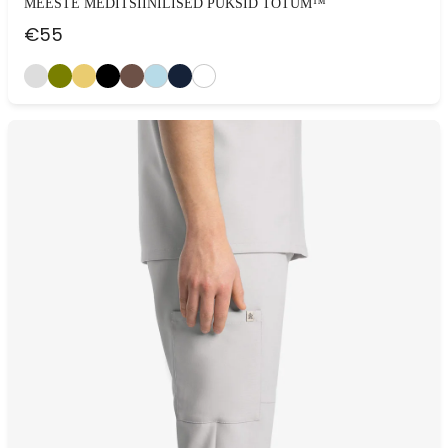
MEESTE MEDITSIINILISED PÜKSID TOTUM™
€
55