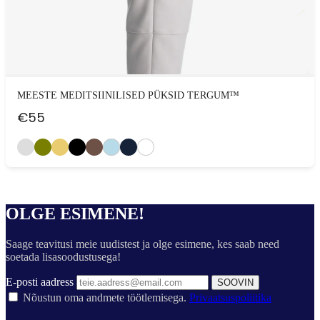
MEESTE MEDITSIINILISED PÜKSID TERGUM™
€
55
OLGE ESIMENE!
Saage teavitusi meie uudistest ja olge esimene, kes saab need
soetada lisasoodustusega!
E-posti aadress
SOOVIN
Nõustun oma andmete töötlemisega.
Privaatsuspoliitika