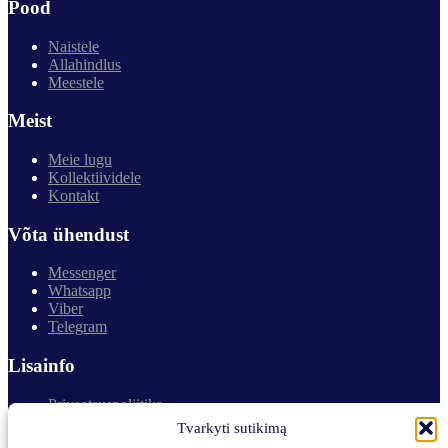
Pood
Naistele
Allahindlus
Meestele
Meist
Meie lugu
Kollektiividele
Kontakt
Võta ühendust
Messenger
Whatsapp
Viber
Telegram
Lisainfo
Privaatsuspoliitika
Tagastamine ja garantii
Tvarkyti sutikimą
Ostmine ja kohaletoimetamine