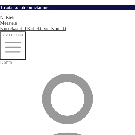
Hüppa
Tasuta kohaletoimetamine
Avaleht
sisu
Naistele
juurde
Meestele
Kinkekaardid
Kollektiivid
Kontakt
Ava menüü
Konto