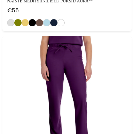
NAISTE MEDITSIINILISED PÜKSID AURA™
€
55