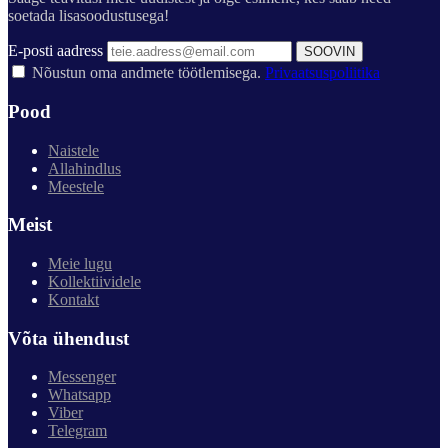
soetada lisasoodustusega!
E-posti aadress
SOOVIN
Nõustun oma andmete töötlemisega.
Privaatsuspoliitika
Pood
Naistele
Allahindlus
Meestele
Meist
Meie lugu
Kollektiividele
Kontakt
Võta ühendust
Messenger
Whatsapp
Viber
Telegram