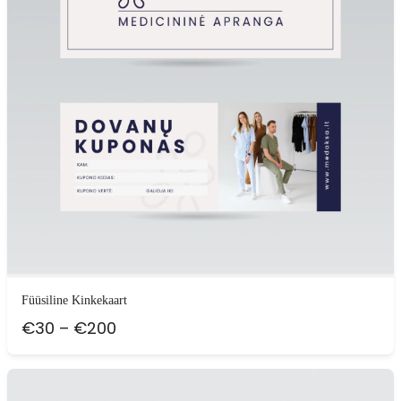
Füüsiline Kinkekaart
Hinnavahemik:
€
30
–
€
200
€30
kuni
€200