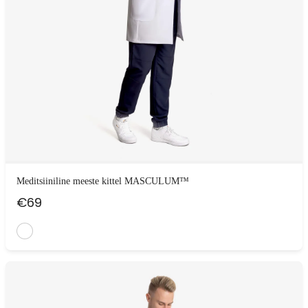
Meditsiiniline meeste kittel MASCULUM™
€
69