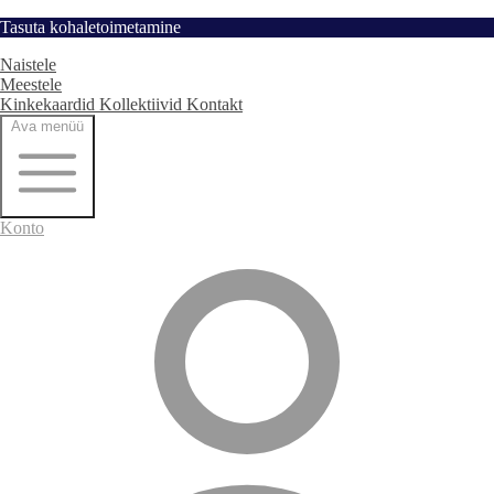
Hüppa
Tasuta kohaletoimetamine
Avaleht
sisu
Naistele
juurde
Meestele
Kinkekaardid
Kollektiivid
Kontakt
Ava menüü
Konto