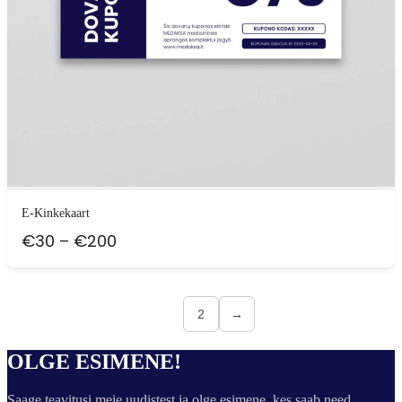
E-Kinkekaart
Hinnavahemik:
€
30
–
€
200
€30
kuni
€200
1
2
→
OLGE ESIMENE!
Saage teavitusi meie uudistest ja olge esimene, kes saab need