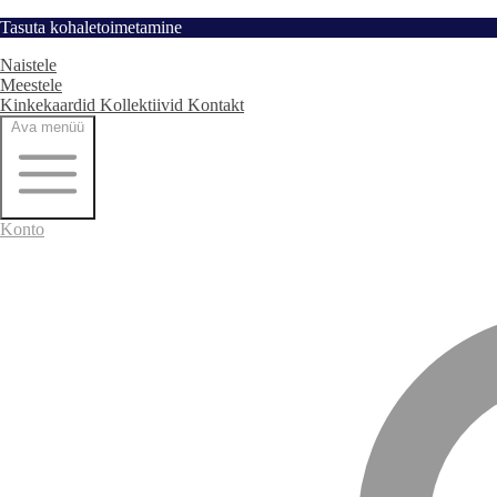
Hüppa
Tasuta kohaletoimetamine
Avaleht
sisu
Naistele
juurde
Meestele
Kinkekaardid
Kollektiivid
Kontakt
Ava menüü
Konto