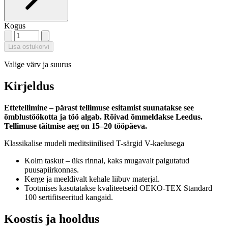
Kogus
Lisa ostukorvi
Valige värv ja suurus
Kirjeldus
Ettetellimine – pärast tellimuse esitamist suunatakse see
õmblustöökotta ja töö algab. Rõivad õmmeldakse Leedus.
Tellimuse täitmise aeg on 15–20 tööpäeva.
Klassikalise mudeli meditsiinilised T-särgid V-kaelusega
Kolm taskut – üks rinnal, kaks mugavalt paigutatud
puusapiirkonnas.
Kerge ja meeldivalt kehale liibuv materjal.
Tootmises kasutatakse kvaliteetseid OEKO-TEX Standard
100 sertifitseeritud kangaid.
Koostis ja hooldus