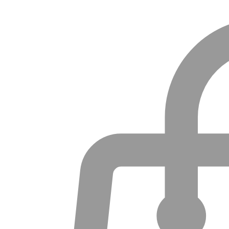
T-särgid