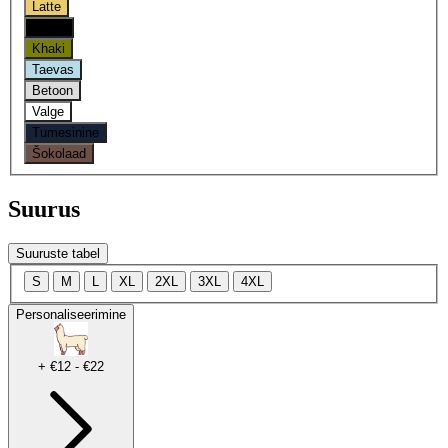
Latte
Oniks
Khaki
Taevas
Betoon
Valge
Tumesinine
Šokolaad
Suurus
Suuruste tabel
S
M
L
XL
2XL
3XL
4XL
Personaliseerimine
+ €12 - €22