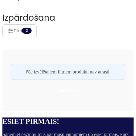
Izpārdošana
Filtri
2
Pēc izvēlētajiem filtriem produkti nav atrasti.
Notīrīt filtrus
ESIET PIRMAIS!
Saņemiet paziņojumus par mūsu jaunumiem un esiet pirmais, kurš