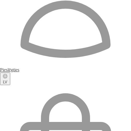
Pieslēgties
LV