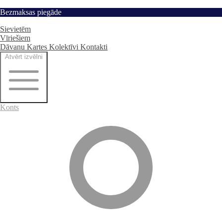
Pāriet
Bezmaksas piegāde
Sākums
uz
Sievietēm
saturu
Vīriešiem
Dāvanu Kartes
Kolektīvi
Kontakti
Atvērt izvēlni
Konts