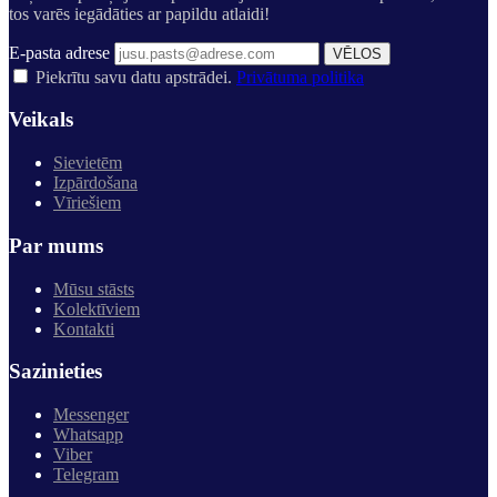
tos varēs iegādāties ar papildu atlaidi!
E-pasta adrese
VĒLOS
Piekrītu savu datu apstrādei.
Privātuma politika
Veikals
Sievietēm
Izpārdošana
Vīriešiem
Par mums
Mūsu stāsts
Kolektīviem
Kontakti
Sazinieties
Messenger
Whatsapp
Viber
Telegram