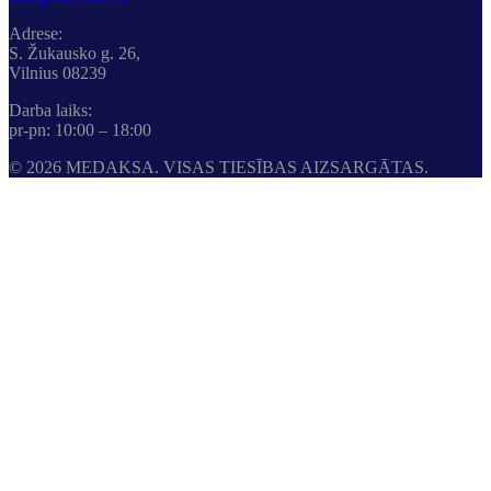
Adrese:
S. Žukausko g. 26,
Vilnius 08239
Darba laiks:
pr-pn: 10:00 – 18:00
© 2026 MEDAKSA. VISAS TIESĪBAS AIZSARGĀTAS.