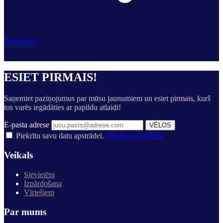
Sazinieties
ESIET PIRMAIS!
Saņemiet paziņojumus par mūsu jaunumiem un esiet pirmais, kurš
tos varēs iegādāties ar papildu atlaidi!
E-pasta adrese
VĒLOS
Piekrītu savu datu apstrādei.
Privātuma politika
Veikals
Sievietēm
Izpārdošana
Vīriešiem
Par mums