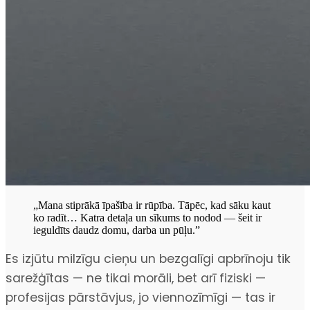
„Mana stiprākā īpašība ir rūpība. Tāpēc, kad sāku kaut
ko radīt… Katra detaļa un sīkums to nodod — šeit ir
ieguldīts daudz domu, darba un pūļu.”
Es izjūtu milzīgu cieņu un bezgalīgi apbrīnoju tik
sarežģītas — ne tikai morāli, bet arī fiziski —
profesijas pārstāvjus, jo viennozīmīgi — tas ir