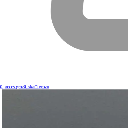
0
preces grozā, skatīt grozu