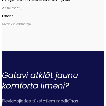
Ar mīlestību,
Liucina
Medaksa dibinātāja
Gatavi atklāt jaunu
komforta
līmeni?
Pievienojieties tūkstošiem medicīnas