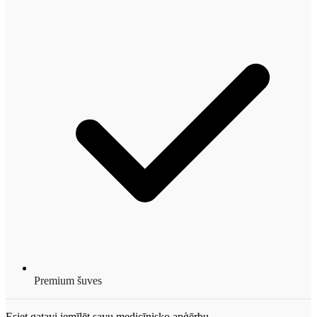
Premium šuves
Esiet gatavi iemīlēt savu medicīnisko apģērbu.