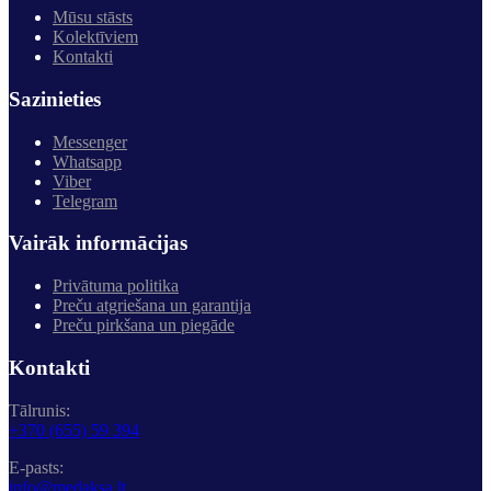
Mūsu stāsts
Kolektīviem
Kontakti
Sazinieties
Messenger
Whatsapp
Viber
Telegram
Vairāk informācijas
Privātuma politika
Preču atgriešana un garantija
Preču pirkšana un piegāde
Kontakti
Tālrunis:
+370 (655) 59 394
E-pasts:
info@medaksa.lt