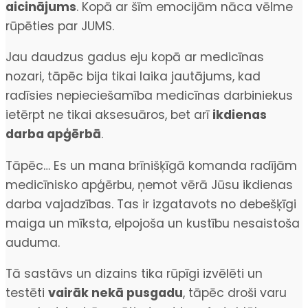
aicinājums
. Kopā ar šīm emocijām nāca vēlme
rūpēties par JUMS.
Jau daudzus gadus eju kopā ar medicīnas
nozari, tāpēc bija tikai laika jautājums, kad
radīsies nepieciešamība medicīnas darbiniekus
ietērpt ne tikai aksesuāros, bet arī
ikdienas
darba apģērbā
.
Tāpēc… Es un mana brīnišķīgā komanda radījām
medicīnisko apģērbu, ņemot vērā Jūsu ikdienas
darba vajadzības. Tas ir izgatavots no debešķīgi
maiga un mīksta, elpojoša un kustību nesaistoša
auduma.
Tā sastāvs un dizains tika rūpīgi izvēlēti un
testēti
vairāk nekā pusgadu
, tāpēc droši varu