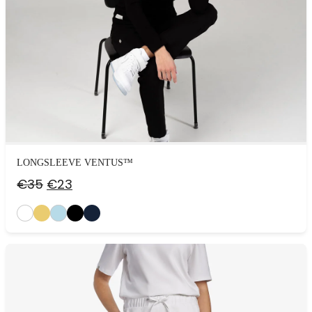
LONGSLEEVE VENTUS™
Первоначальная
Текущая
€
35
€
23
цена
цена:
составляла
€23.
€35.