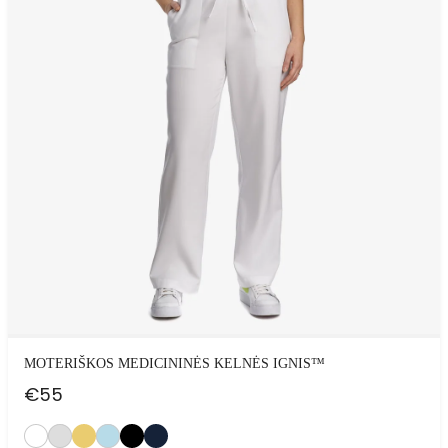
MOTERIŠKOS MEDICININĖS KELNĖS IGNIS™
€
55