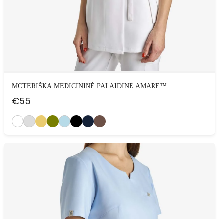
MOTERIŠKA MEDICININĖ PALAIDINĖ AMARE™
€
55