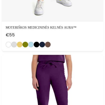
MOTERIŠKOS MEDICININĖS KELNĖS AURA™
€
55