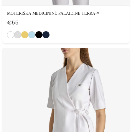
MOTERIŠKA MEDICININĖ PALAIDINĖ TERRA™
€
55