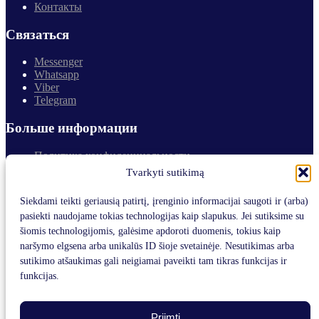
Контакты
Связаться
Messenger
Whatsapp
Viber
Telegram
Больше информации
Политика конфиденциальности
Возврат товаров и гарантия
Tvarkyti sutikimą
Покупка и доставка товаров
Siekdami teikti geriausią patirtį, įrenginio informacijai saugoti ir (arba)
Контакты
pasiekti naudojame tokias technologijas kaip slapukus. Jei sutiksime su
šiomis technologijomis, galėsime apdoroti duomenis, tokius kaip
Телефон:
naršymo elgsena arba unikalūs ID šioje svetainėje. Nesutikimas arba
+370 (655) 59 394
sutikimo atšaukimas gali neigiamai paveikti tam tikras funkcijas ir
Эл. почта:
funkcijas.
info@medaksa.lt
Адрес:
Priimti