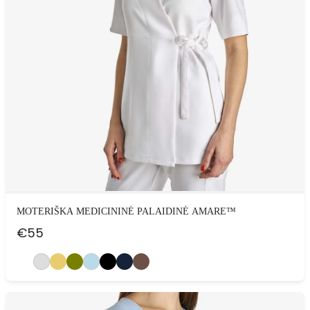
MOTERIŠKA MEDICININĖ PALAIDINĖ AMARE™
€
55