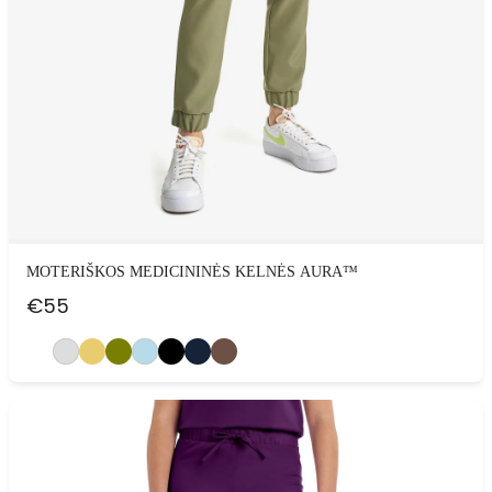
MOTERIŠKOS MEDICININĖS KELNĖS AURA™
€
55