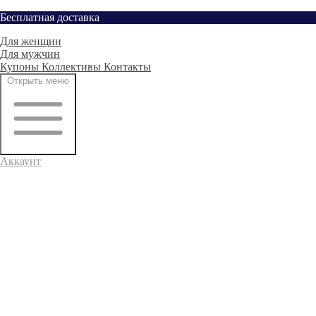
Перейти
Бесплатная доставка
Главная
к
Для женщин
содержимому
Для мужчин
Купоны
Коллективы
Контакты
Открыть меню
Аккаунт