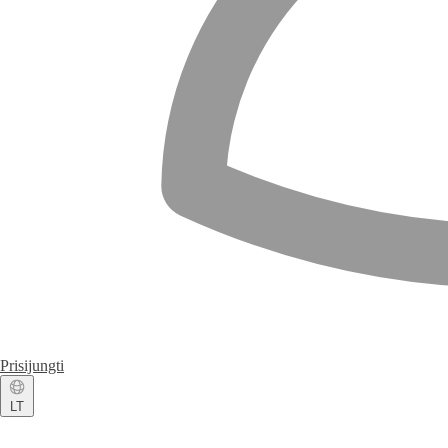
Prisijungti
LT