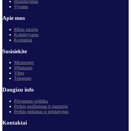
Išpardavimas
Vyrams
Apie mus
Mūsų istorija
Kolektyvams
Kontaktai
Susisiekite
Messenger
Whatsapp
Viber
Telegram
Daugiau info
Privatumo politika
Prekių grąžinimas ir garantija
Prekių pirkimas ir pristatymas
Kontaktai