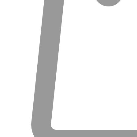
Priartinti
1
/
3