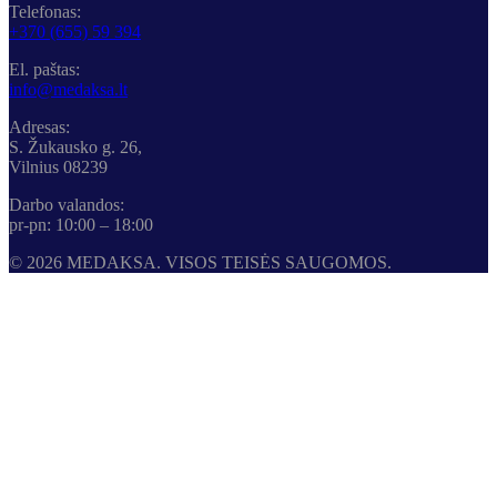
Telefonas:
+370 (655) 59 394
El. paštas:
info@medaksa.lt
Adresas:
S. Žukausko g. 26,
Vilnius 08239
Darbo valandos:
pr-pn: 10:00 – 18:00
© 2026 MEDAKSA. VISOS TEISĖS SAUGOMOS.