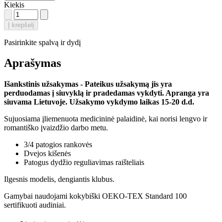
Kiekis
Į krepšelį
Pasirinkite spalvą ir dydį
Aprašymas
Išankstinis užsakymas - Pateikus užsakymą jis yra
perduodamas į siuvyklą ir pradedamas vykdyti. Apranga yra
siuvama Lietuvoje. Užsakymo vykdymo laikas 15-20 d.d.
Sujuosiama įliemenuota medicininė palaidinė, kai norisi lengvo ir
romantiško įvaizdžio darbo metu.
3/4 patogios rankovės
Dvejos kišenės
Patogus dydžio reguliavimas raišteliais
Ilgesnis modelis, dengiantis klubus.
Gamybai naudojami kokybiški OEKO-TEX Standard 100
sertifikuoti audiniai.