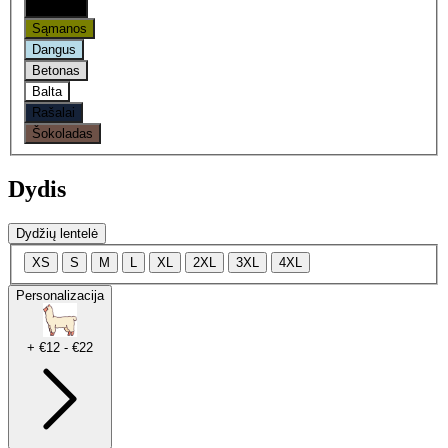
Oniksas
Sąmanos
Dangus
Betonas
Balta
Rašalai
Šokoladas
Dydis
Dydžių lentelė
XS
S
M
L
XL
2XL
3XL
4XL
Personalizacija
+ €12 - €22