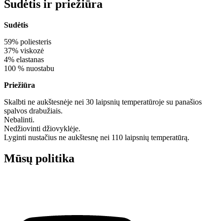
Sudėtis ir priežiūra
Sudėtis
59% poliesteris
37% viskozė
4% elastanas
100 % nuostabu
Priežiūra
Skalbti ne aukštesnėje nei 30 laipsnių temperatūroje su panašios
spalvos drabužiais.
Nebalinti.
Nedžiovinti džiovyklėje.
Lyginti nustačius ne aukštesnę nei 110 laipsnių temperatūrą.
Mūsų politika