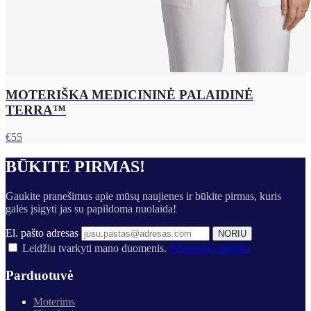
MOTERIŠKA MEDICININĖ PALAIDINĖ
TERRA™
€
55
BŪKITE PIRMAS!
Gaukite pranešimus apie mūsų naujienes ir būkite pirmas, kuris
galės įsigyti jas su papildoma nuolaida!
El. pašto adresas
NORIU
Leidžiu tvarkyti mano duomenis.
Privatumo politika
Parduotuvė
Moterims